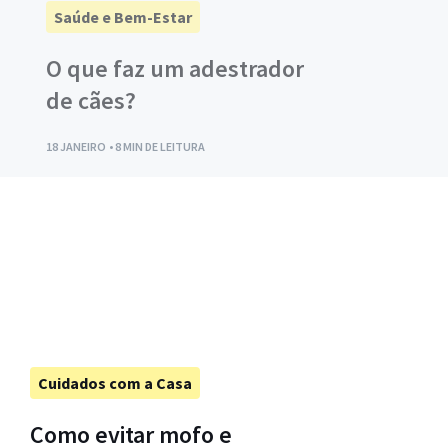
Saúde e Bem-Estar
doméstica?
O que faz um adestrador
de cães?
18 JANEIRO
• 8 MIN DE LEITURA
Cuidados com a Casa
Como evitar mofo e