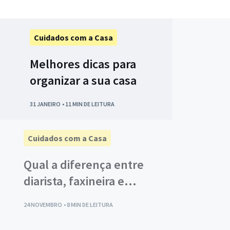
Cuidados com a Casa
Melhores dicas para
organizar a sua casa
31 JANEIRO
• 11 MIN DE LEITURA
Cuidados com a Casa
Qual a diferença entre
Cuidados com a Casa
diarista, faxineira e
Qual a diferença en
doméstica?
24 NOVEMBRO
• 8 MIN DE LEITURA
diarista, faxineira e