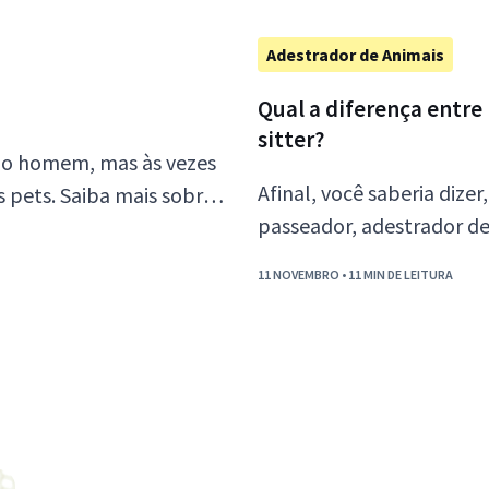
Adestrador de Animais
Qual a diferença entre
sitter?
do homem, mas às vezes
Afinal, você saberia dize
 pets. Saiba mais sobre
passeador, adestrador de 
11 NOVEMBRO
• 11 MIN DE LEITURA