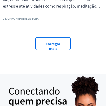
estresse até atividades como respiração, meditação,
exercícios físicos, alimentação balanceada, e
gerenciamento do tempo.
24 JUNHO
• 8 MIN DE LEITURA
Carregar
mais