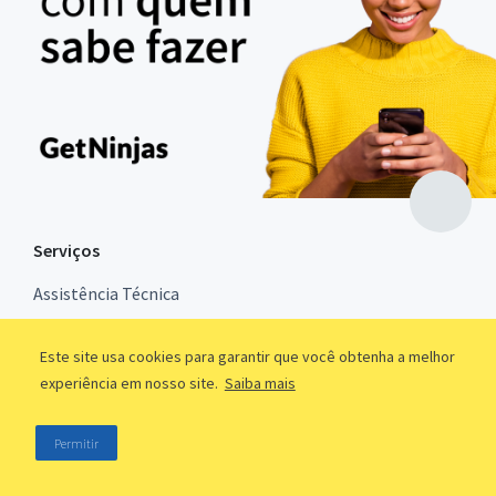
Serviços
Assistência Técnica
Automóveis
Este site usa cookies para garantir que você obtenha a melhor
Consultoria
experiência em nosso site.
Saiba mais
Design e Tecnologia
Permitir
Eventos