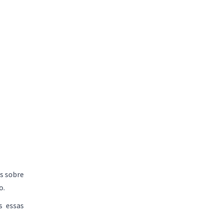
s sobre
o.
s essas