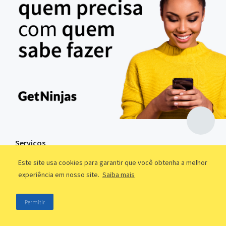
Serviços
Assistência Técnica
Este site usa cookies para garantir que você obtenha a melhor
experiência em nosso site.
Saiba mais
Automóveis
Consultoria
Permitir
Design e Tecnologia